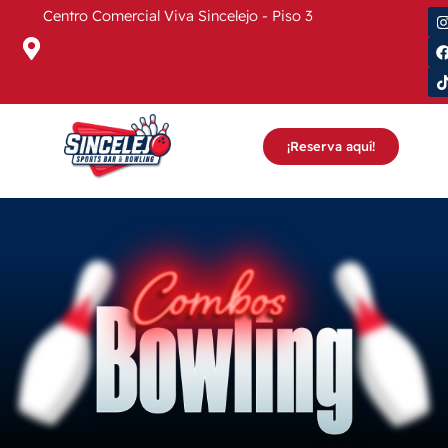
Ir
Centro Comercial Viva Sincelejo - Piso 3
i
al
¡S
contenido
t
t
r
¡Reserva aquí!